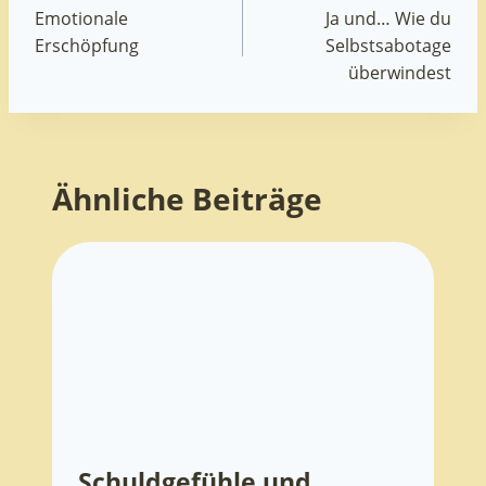
Emotionale
Ja und… Wie du
Beitragsnavigation
Erschöpfung
Selbstsabotage
überwindest
Ähnliche Beiträge
Schuldgefühle und