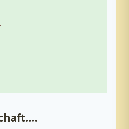
“
chaft….