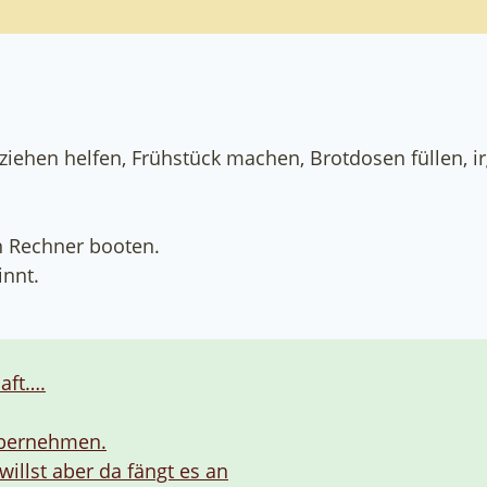
iehen helfen, Frühstück machen, Brotdosen füllen, i
n Rechner booten.
innt.
aft….
 übernehmen.
willst aber da fängt es an