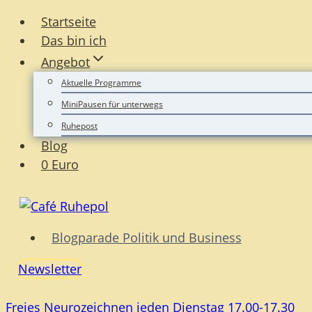
Zum
Startseite
Inhalt
Das bin ich
springen
Angebot
Aktuelle Programme
MiniPausen für unterwegs
Ruhepost
Blog
0 Euro
Blogparade Politik und Business
Newsletter
Freies Neurozeichnen jeden Dienstag 17.00-17.30