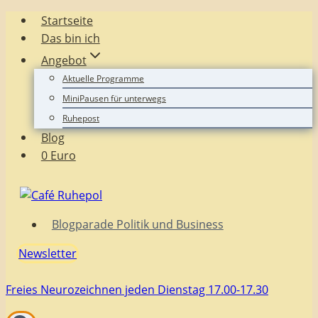
Zum
Startseite
Inhalt
Das bin ich
springen
Angebot
Aktuelle Programme
MiniPausen für unterwegs
Ruhepost
Blog
0 Euro
Blogparade Politik und Business
Newsletter
Freies Neurozeichnen jeden Dienstag 17.00-17.30