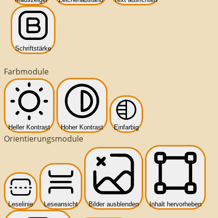
Schriftstärke
Farbmodule
Heller Kontrast
Hoher Kontrast
Einfarbig
Orientierungsmodule
Leselinie
Leseansicht
Bilder ausblenden
Inhalt hervorheben