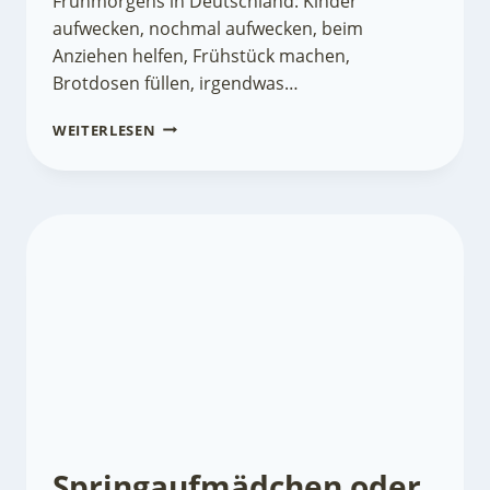
Frühmorgens in Deutschland: Kinder
aufwecken, nochmal aufwecken, beim
Anziehen helfen, Frühstück machen,
Brotdosen füllen, irgendwas…
FRAUEN
WEITERLESEN
SIND
HALT
NICHT
SO
LEISTUNGSFÄHIG
Springaufmädchen oder