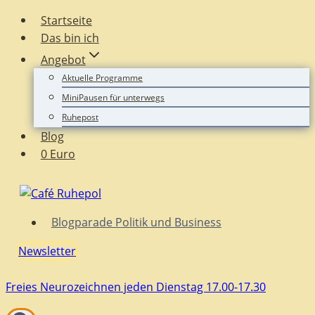
Zum
Startseite
Inhalt
Das bin ich
springen
Angebot
Aktuelle Programme
MiniPausen für unterwegs
Ruhepost
Blog
0 Euro
Blogparade Politik und Business
Newsletter
Freies Neurozeichnen jeden Dienstag 17.00-17.30