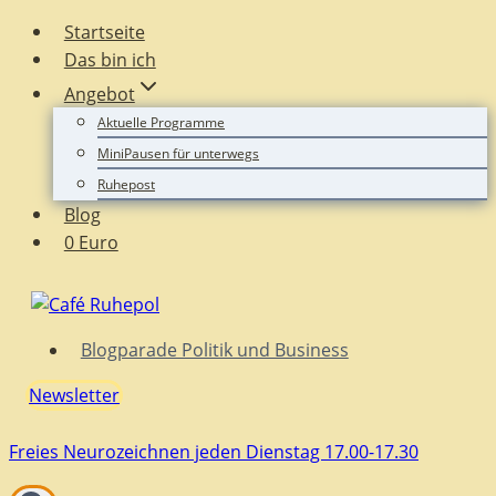
Zum
Startseite
Inhalt
Das bin ich
springen
Angebot
Aktuelle Programme
MiniPausen für unterwegs
Ruhepost
Blog
0 Euro
Blogparade Politik und Business
Newsletter
Freies Neurozeichnen jeden Dienstag 17.00-17.30