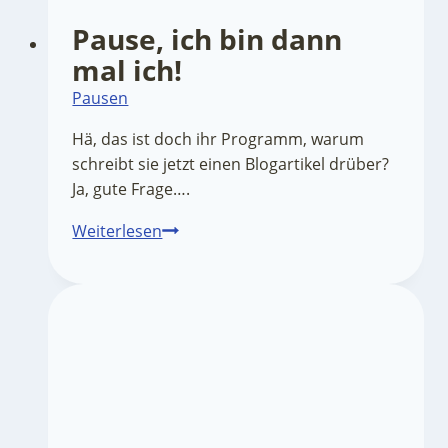
Pause, ich bin dann
mal ich!
Pausen
Hä, das ist doch ihr Programm, warum
schreibt sie jetzt einen Blogartikel drüber?
Ja, gute Frage….
Pause,
Weiterlesen
ich
bin
dann
mal
ich!