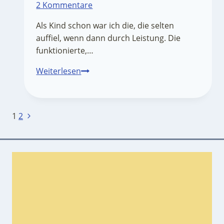
2 Kommentare
Als Kind schon war ich die, die selten
auffiel, wenn dann durch Leistung. Die
funktionierte,…
Burnout
Weiterlesen
bei
Frauen,
Erfahrungsbericht
Seitennavigation
Nächste
1
2
von
Seite
ganz
tief
drin