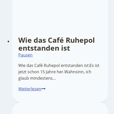
Wie das Café Ruhepol
entstanden ist
Pausen
Wie das Café Ruhepol entstanden ist:Es ist
jetzt schon 15 Jahre her.Wahnsinn, ich
glaub mindestens…
Wie
Weiterlesen
das
Café
Ruhepol
entstanden