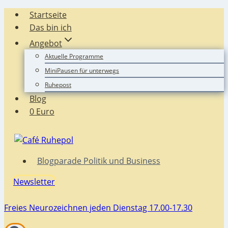
Zum
Startseite
Inhalt
Das bin ich
springen
Angebot
Aktuelle Programme
MiniPausen für unterwegs
Ruhepost
Blog
0 Euro
Blogparade Politik und Business
Newsletter
Freies Neurozeichnen jeden Dienstag 17.00-17.30