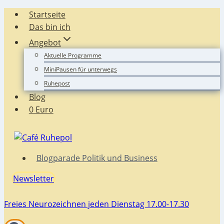
Zum
Startseite
Inhalt
Das bin ich
springen
Angebot
Aktuelle Programme
MiniPausen für unterwegs
Ruhepost
Blog
0 Euro
Blogparade Politik und Business
Newsletter
Freies Neurozeichnen jeden Dienstag 17.00-17.30