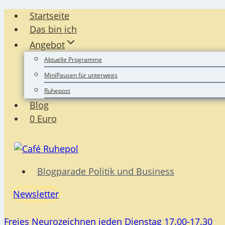
Zum
Startseite
Inhalt
Das bin ich
springen
Angebot
Aktuelle Programme
MiniPausen für unterwegs
Ruhepost
Blog
0 Euro
Blogparade Politik und Business
Newsletter
Freies Neurozeichnen jeden Dienstag 17.00-17.30